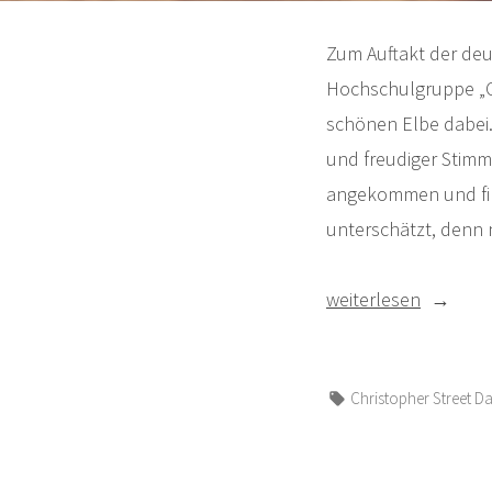
Zum Auftakt der deu
Hochschulgruppe „O
schönen Elbe dabei.
und freudiger Stim
angekommen und fin
unterschätzt, denn
„CSD
weiterlesen
Schönebeck
(23.04.2022)
Schlagwörter:
Christopher Street D
–
Bericht“