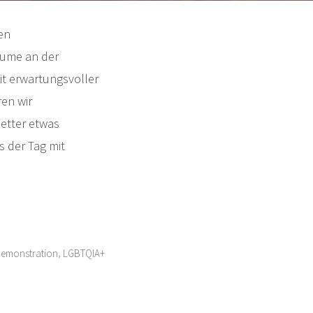
en
lume an der
it erwartungsvoller
en wir
etter etwas
 der Tag mit
,
emonstration
LGBTQIA+