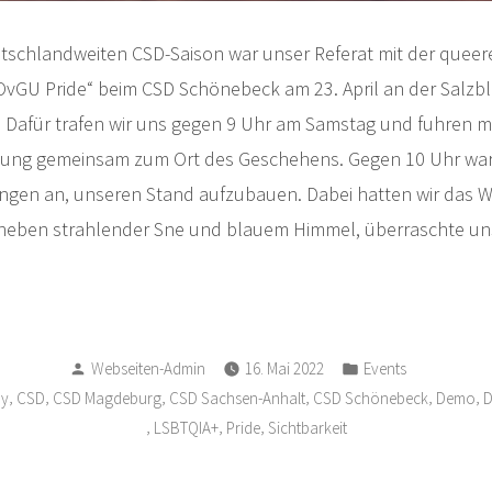
tschlandweiten CSD-Saison war unser Referat mit der queer
vGU Pride“ beim CSD Schönebeck am 23. April an der Salzb
 Dafür trafen wir uns gegen 9 Uhr am Samstag und fuhren m
mung gemeinsam zum Ort des Geschehens. Gegen 10 Uhr war
gen an, unseren Stand aufzubauen. Dabei hatten wir das W
 neben strahlender Sne und blauem Himmel, überraschte uns
Verfasst
Veröffentlicht
Webseiten-Admin
16. Mai 2022
Events
von
in
,
,
,
,
,
,
ay
CSD
CSD Magdeburg
CSD Sachsen-Anhalt
CSD Schönebeck
Demo
D
,
,
,
LSBTQIA+
Pride
Sichtbarkeit