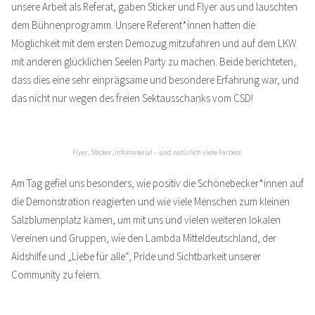
unsere Arbeit als Referat, gaben Sticker und Flyer aus und lauschten
dem Bühnenprogramm. Unsere Referent*innen hatten die
Möglichkeit mit dem ersten Demozug mitzufahren und auf dem LKW
mit anderen glücklichen Seelen Party zu machen. Beide berichteten,
dass dies eine sehr einprägsame und besondere Erfahrung war, und
das nicht nur wegen des freien Sektausschanks vom CSD!
Flyer, Sticker, Infomaterial – und natürlich viele Farben!
Am Tag gefiel uns besonders, wie positiv die Schönebecker*innen auf
die Demonstration reagierten und wie viele Menschen zum kleinen
Salzblumenplatz kamen, um mit uns und vielen weiteren lokalen
Vereinen und Gruppen, wie den Lambda Mitteldeutschland, der
Aidshilfe und „Liebe für alle“, Pride und Sichtbarkeit unserer
Community zu feiern.