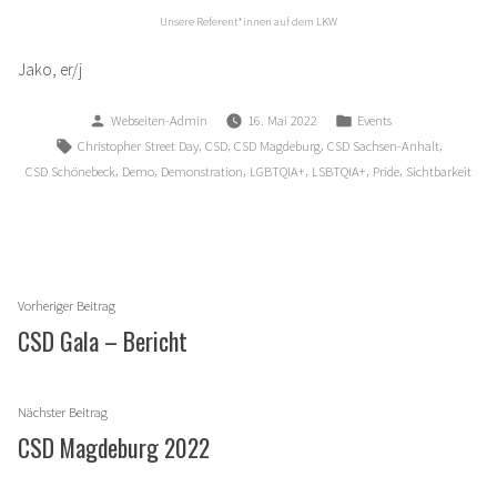
Unsere Referent*innen auf dem LKW
Jako, er/j
Verfasst
Veröffentlicht
Webseiten-Admin
16. Mai 2022
Events
von
in
Schlagwörter:
,
,
,
,
Christopher Street Day
CSD
CSD Magdeburg
CSD Sachsen-Anhalt
,
,
,
,
,
,
CSD Schönebeck
Demo
Demonstration
LGBTQIA+
LSBTQIA+
Pride
Sichtbarkeit
Beitragsnavigation
Vorheriger
Vorheriger Beitrag
Beitrag:
CSD Gala – Bericht
Nächster
Nächster Beitrag
Beitrag:
CSD Magdeburg 2022