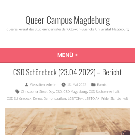
Zum
Inhalt
Queer Campus Magdeburg
springen
queeres Referat des Studierendenrates der Otto-von-Guericke Universität Magdeburg
MENÜ
+
AUFGEKLAPPT
ZUGEKLAPPT
CSD Schönebeck (23.04.2022) – Bericht
Verfasst
Veröffentlicht
Webseiten-Admin
16. Mai 2022
Events
von
in
Schlagwörter:
,
,
,
,
Christopher Street Day
CSD
CSD Magdeburg
CSD Sachsen-Anhalt
,
,
,
,
,
,
CSD Schönebeck
Demo
Demonstration
LGBTQIA+
LSBTQIA+
Pride
Sichtbarkeit