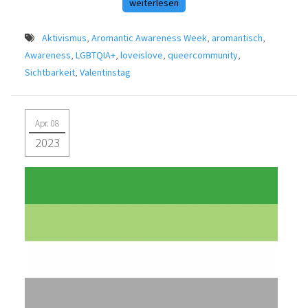
weiterlesen
Aktivismus
,
Aromantic Awareness Week
,
aromantisch
,
Awareness
,
LGBTQIA+
,
loveislove
,
queercommunity
,
Sichtbarkeit
,
Valentinstag
Apr. 08
2023