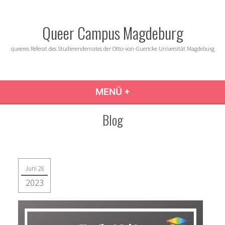
Zum
Inhalt
Queer Campus Magdeburg
springen
queeres Referat des Studierendenrates der Otto-von-Guericke Universität Magdeburg
MENÜ
+
AUFGEKLAPPT
ZUGEKLAPPT
Blog
Juni 28
2023