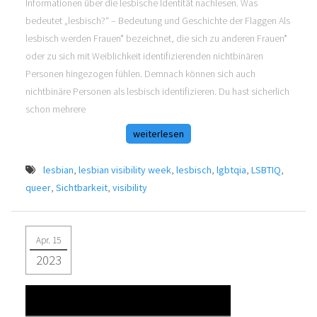
Informationen über die lesbische Identität nachlesen. Was
bedeutet „lesbisch?“ – Bedeutung und Geschichte der Flaggen Als
lesbisch werden Frauen* bezeichnet, die sich zu anderen Frauen*
oder zu sich mit Weiblichkeit identifizierenden nichtbinären
Personen hingezogen fühlen. Demnach können sich auch
nichtbinäre Personen als lesbisch identifizieren. Du hast sicherlich
schon mehrere
weiterlesen
lesbian
,
lesbian visibility week
,
lesbisch
,
lgbtqia
,
LSBTIQ
,
queer
,
Sichtbarkeit
,
visibility
Apr. 15
2023