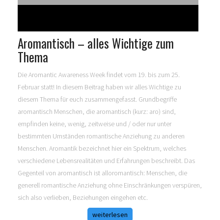
Aromantisch – alles Wichtige zum
Thema
Die Aromantic Awareness Week findet vom 19. bis zum 25.
Februar statt! In diesem Beitrag haben wir alles Wichtige zu
diesem Thema für euch zusammengefasst. Grundbegriffe
aromantisch Menschen, die aromantisch (kurz: aro) sind,
empfinden keine, wenig, zeitweise und / oder nur unter
bestimmten Umständen romantische Anziehung zu anderen
Menschen. Aromantik bezeichnet hier ein Spektrum, welches
verschiedene Lebensrealitäten und Erfahrungen beschreibt. Das
Gegenteil von aromantisch ist alloromantisch: Menschen, die
generell romantische Anziehung ohne Einschränkungen verspüren,
sich also verlieben, Beziehungen eingehen etc.
weiterlesen