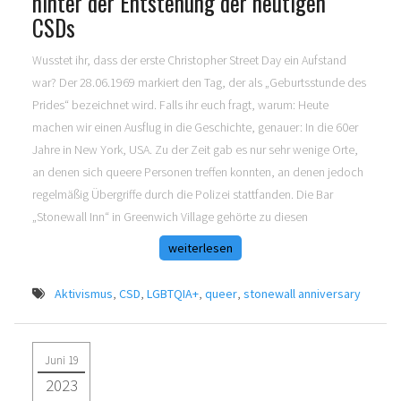
hinter der Entstehung der heutigen
CSDs
Wusstet ihr, dass der erste Christopher Street Day ein Aufstand
war? Der 28.06.1969 markiert den Tag, der als „Geburtsstunde des
Prides“ bezeichnet wird. Falls ihr euch fragt, warum: Heute
machen wir einen Ausflug in die Geschichte, genauer: In die 60er
Jahre in New York, USA. Zu der Zeit gab es nur sehr wenige Orte,
an denen sich queere Personen treffen konnten, an denen jedoch
regelmäßig Übergriffe durch die Polizei stattfanden. Die Bar
„Stonewall Inn“ in Greenwich Village gehörte zu diesen
weiterlesen
Aktivismus
,
CSD
,
LGBTQIA+
,
queer
,
stonewall anniversary
Juni 19
2023