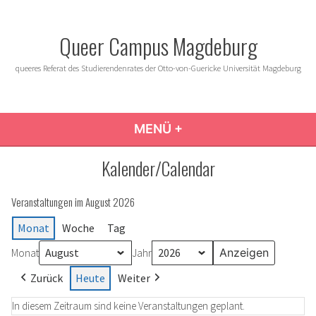
Zum
Inhalt
Queer Campus Magdeburg
springen
queeres Referat des Studierendenrates der Otto-von-Guericke Universität Magdeburg
MENÜ
+
AUFGEKLAPPT
ZUGEKLAPPT
Kalender/Calendar
Veranstaltungen im August 2026
Monat
Woche
Tag
Monat
Jahr
Zurück
Heute
Weiter
In diesem Zeitraum sind keine Veranstaltungen geplant.