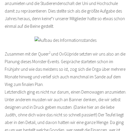
anzumieten und die Studierendenschaft der Uni und Hochschule
damit zu repräsentieren. Dies stellte sich als die größte Aufgabe des
Jahres heraus, denn keine*r unserer Mitglieder hatte so etwas schon
einmal auf die Beine gestellt.
2
Zusammen mit der Queer
und OvGUpride setzten wir uns also an die
Planung dieses Monster-Events. Gespräche starteten schon im
Frühjahr und wie das meistens so ist, zog sich die Orga über mehrere
Monate hinweg und verlief sich auch manchmal im Sande auf dem
Weg zum finalen Plan.
Letztendlich ging es nicht nur darum, einen Demowagen anzumieten.
Unter anderem mussten wir auch an Banner denken, die wir selbst
designen und in Druck geben mussten. (Danke hier an die liebe
Judith, ohne dich wäre das nicht so schnell passiert!) Der Teufel liegt
aber in den Detail, und davon hatten wir eine ganze Menge. Da ging
es um wer bestellt welche Goodies, wer regelt die Finanzen, wer ist