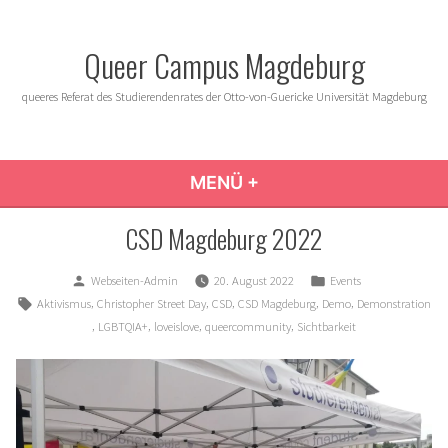
Zum
Inhalt
Queer Campus Magdeburg
springen
queeres Referat des Studierendenrates der Otto-von-Guericke Universität Magdeburg
MENÜ
+
AUFGEKLAPPT
ZUGEKLAPPT
CSD Magdeburg 2022
Verfasst
Veröffentlicht
Webseiten-Admin
20. August 2022
Events
von
in
Schlagwörter:
,
,
,
,
,
Aktivismus
Christopher Street Day
CSD
CSD Magdeburg
Demo
Demonstration
,
,
,
,
LGBTQIA+
loveislove
queercommunity
Sichtbarkeit