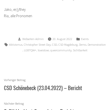
Jako, er/j/they
Ria, alle Pronomen
Verfasst
Veröffentlicht
Webseiten-Admin
20. August 2022
Events
von
in
Schlagwörter:
,
,
,
,
,
Aktivismus
Christopher Street Day
CSD
CSD Magdeburg
Demo
Demonstration
,
,
,
,
LGBTQIA+
loveislove
queercommunity
Sichtbarkeit
Beitragsnavigation
Vorheriger
Vorheriger Beitrag
Beitrag:
CSD Schönebeck (23.04.2022) – Bericht
Nächster
Nächster Beitrag
Beitrag: