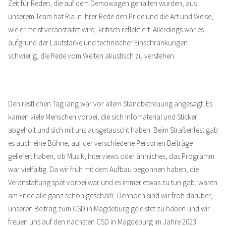
Zeit für Reden, die auf dem Demowagen gehalten wurden; aus
unserem Team hat Ria in ihrer Rede den Pride und die Art und Weise,
wie er meist veranstaltet wird, kritisch reflektiert. Allerdings war es
aufgrund der Lautstärke und technischer Einschränkungen
schwierig, die Rede vom Weiten akustisch zu verstehen.
Den restlichen Tag lang war vor allem Standbetreuung angesagt. Es
kamen viele Menschen vorbei, die sich Infomaterial und Sticker
abgeholt und sich mit uns ausgetauscht haben. Beim Straßenfest gab
es auch eine Bühne, auf der verschiedene Personen Beiträge
geliefert haben; ob Musik, Interviews oder ähnliches, das Programm
war vielfältig. Da wir früh mit dem Aufbau begonnen haben, die
Veranstaltung spät vorbei war und es immer etwas zu tun gab, waren
am Ende alle ganz schön geschafft. Dennoch sind wir froh darüber,
unseren Beitrag zum CSD in Magdeburg geleistet zu haben und wir
freuen uns auf den nächsten CSD in Magdeburg im Jahre 2023!