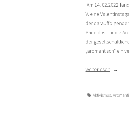
Am 14. 02.2022 fan
V. eine Valentinsta
der darauffolgenden
Pride das Thema Aro
der gesellschaftlic
„aromantisch“ ein ve
„Liebevoll
weiterlesen
aromantisch
–
Schlagwörter:
,
Aktivismus
Aromanti
Bericht“