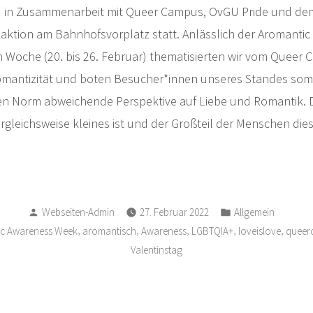
d in Zusammenarbeit mit Queer Campus, OvGU Pride und de
gsaktion am Bahnhofsvorplatz statt. Anlässlich der Aromanti
 Woche (20. bis 26. Februar) thematisierten wir vom Quee
mantizität und boten Besucher*innen unseres Standes somi
hen Norm abweichende Perspektive auf Liebe und Romantik. 
rgleichsweise kleines ist und der Großteil der Menschen dies
Verfasst
Veröffentlicht
Webseiten-Admin
27. Februar 2022
Allgemein
von
in
,
,
,
,
,
c Awareness Week
aromantisch
Awareness
LGBTQIA+
loveislove
queer
Valentinstag