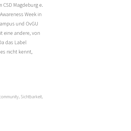
m CSD Magdeburg e.
c Awareness Week in
r Campus und OvGU
t eine andere, von
Da das Label
es nicht kennt,
,
,
community
Sichtbarkeit