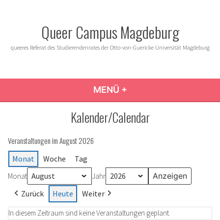
Zum
Inhalt
Queer Campus Magdeburg
springen
queeres Referat des Studierendenrates der Otto-von-Guericke Universität Magdeburg
MENÜ
+
AUFGEKLAPPT
ZUGEKLAPPT
Kalender/Calendar
Veranstaltungen im August 2026
Monat
Woche
Tag
Monat
Jahr
Zurück
Heute
Weiter
In diesem Zeitraum sind keine Veranstaltungen geplant.