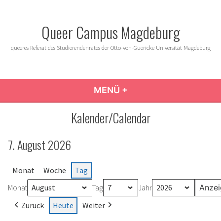
Zum
Inhalt
Queer Campus Magdeburg
springen
queeres Referat des Studierendenrates der Otto-von-Guericke Universität Magdeburg
MENÜ
+
AUFGEKLAPPT
ZUGEKLAPPT
Kalender/Calendar
7. August 2026
Monat
Woche
Tag
Monat
Tag
Jahr
Zurück
Heute
Weiter