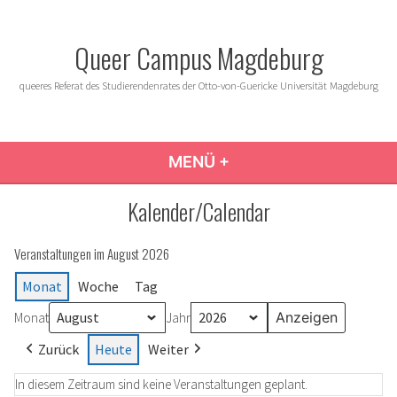
Zum
Inhalt
Queer Campus Magdeburg
springen
queeres Referat des Studierendenrates der Otto-von-Guericke Universität Magdeburg
MENÜ
+
AUFGEKLAPPT
ZUGEKLAPPT
Kalender/Calendar
Veranstaltungen im August 2026
Monat
Woche
Tag
Monat
Jahr
Zurück
Heute
Weiter
In diesem Zeitraum sind keine Veranstaltungen geplant.