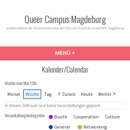
Zum
Inhalt
Queer Campus Magdeburg
springen
queeres Referat des Studierendenrates der Otto-von-Guericke Universität Magdeburg
MENÜ
+
AUFGEKLAPPT
ZUGEKLAPPT
Kalender/Calendar
Woche vom Mai 13th
Monat
Woche
Tag
Zurück
Heute
Weiter
In diesem Zeitraum sind keine Veranstaltungen geplant.
Veranstaltungskategorien
Booth
Cooperation
Culture
General
Networking