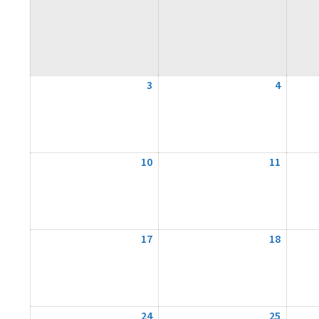
3
3.
4
4.
August
August
2026
2026
10
10.
11
11.
August
August
2026
2026
17
17.
18
18.
August
August
2026
2026
24
24.
25
25.