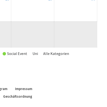
August
August
August
2026
2026
2026
Social Event
Uni
Alle Kategorien
agram
Impressum
Geschäftsordnung