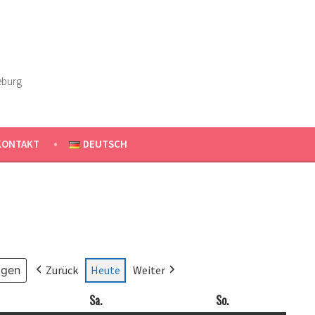
eburg
KONTAKT
DEUTSCH
Zurück
Heute
Weiter
ag
Sa.
Samstag
So.
Sonntag