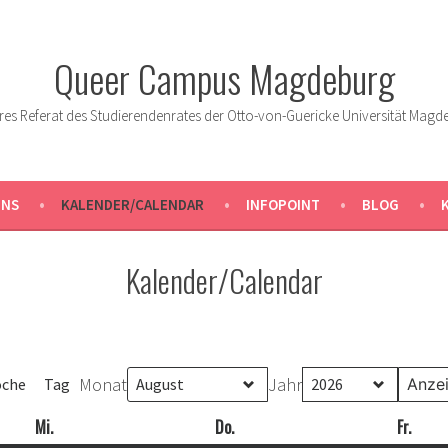
Queer Campus Magdeburg
res Referat des Studierendenrates der Otto-von-Guericke Universität Magd
UNS
KALENDER/CALENDAR
INFOPOINT
BLOG
Kalender/Calendar
Monat
Jahr
che
Tag
Mi.
Mittwoch
Do.
Donnerstag
Fr.
Freit