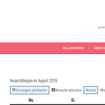
Zum
Inhalt
springen
quee
WILLKOMMEN
ÜBER 
Veranstaltungen im August 2026
Anzeigen als
Raster
Ansicht als
Liste
Monat
Wo
Mo.
Montag
Di.
Dienstag