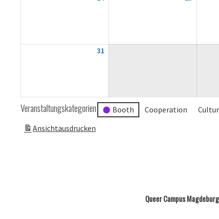
August
August
2026
2026
31
31.
August
2026
Veranstaltungskategorien
Booth
Cooperation
Cultu
Ansicht
ausdrucken
Queer Campus Magdeburg