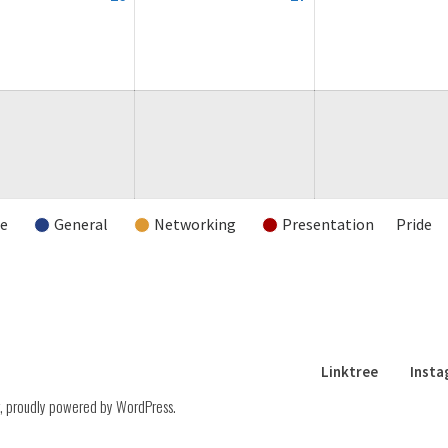
August
August
2026
2026
re
General
Networking
Presentation
Pride
Linktree
Inst
,
proudly powered by WordPress
.