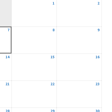
1
1.
2
2.
August
August
2026
2026
7
7.
8
8.
9
9.
August
August
August
2026
2026
2026
14
14.
15
15.
16
16.
August
August
August
2026
2026
2026
21
21.
22
22.
23
23.
August
August
August
2026
2026
2026
28
28.
29
29.
30
30.