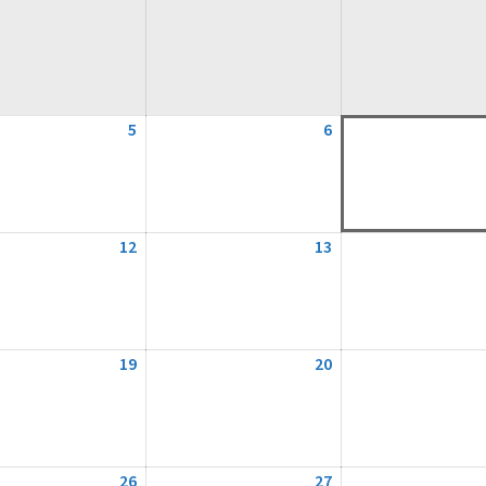
5
5.
6
6.
August
August
2026
2026
12
12.
13
13.
August
August
2026
2026
19
19.
20
20.
August
August
2026
2026
26
26.
27
27.