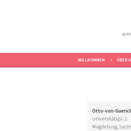
Zum
Inhalt
springen
quee
WILLKOMMEN
ÜBER 
Otto-von-Gueric
Universitätspl. 2
Magdeburg
,
Sach