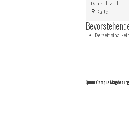
Deutschland
Otto-
Karte
von-
Bevorstehende
Guericke-
Universitä
Derzeit sind ke
Magdebu
Queer Campus Magdeburg