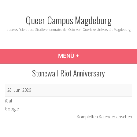
Zum
Inhalt
Queer Campus Magdeburg
springen
queeres Referat des Studierendenrates der Otto-von-Guericke Universität Magdeburg
MENÜ
+
AUFGEKLAPPT
ZUGEKLAPPT
Stonewall Riot Anniversary
Stonewall
28. Juni 2026
Riot
iCal
Anniversary
Google
Kompletten Kalender ansehen