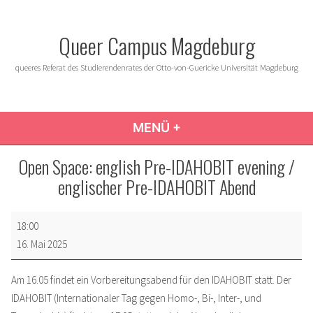
Zum
Inhalt
Queer Campus Magdeburg
springen
queeres Referat des Studierendenrates der Otto-von-Guericke Universität Magdeburg
MENÜ
+
AUFGEKLAPPT
ZUGEKLAPPT
Open Space: english Pre-IDAHOBIT evening /
englischer Pre-IDAHOBIT Abend
Open
18:00
Space:
16. Mai 2025
english
Pre-
Am 16.05 findet ein Vorbereitungsabend für den IDAHOBIT statt. Der
IDAHOBIT
IDAHOBIT (Internationaler Tag gegen Homo-, Bi-, Inter-, und
evening