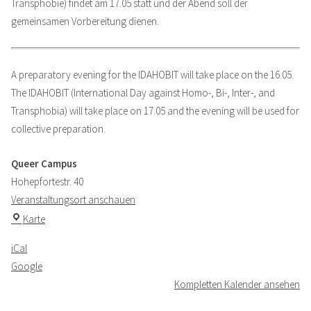
Transphobie) findet am 17.05 statt und der Abend soll der
/
gemeinsamen Vorbereitung dienen.
englischer
Pre-
IDAHOBIT
A preparatory evening for the IDAHOBIT will take place on the 16.05.
Abend
The IDAHOBIT (International Day against Homo-, Bi-, Inter-, and
Transphobia) will take place on 17.05 and the evening will be used for
collective preparation.
Queer Campus
Hohepfortestr. 40
Veranstaltungsort anschauen
Queer
Karte
Campus
iCal
Google
Kompletten Kalender ansehen