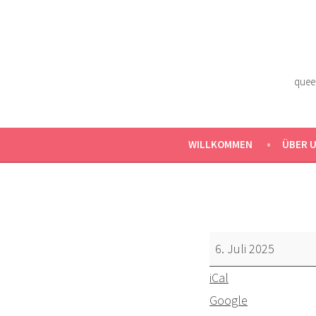
Zum
Inhalt
springen
quee
WILLKOMMEN
ÜBER 
Omnisexual
6. Juli 2025
Visibility
iCal
Day
Google