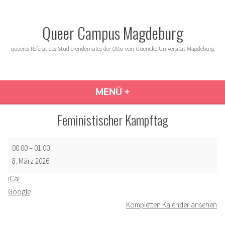
Zum
Inhalt
Queer Campus Magdeburg
springen
queeres Referat des Studierendenrates der Otto-von-Guericke Universität Magdeburg
MENÜ
+
AUFGEKLAPPT
ZUGEKLAPPT
Feministischer Kampftag
Feministischer
00:00
–
01:00
Kampftag
8. März 2026
iCal
Google
Kompletten Kalender ansehen