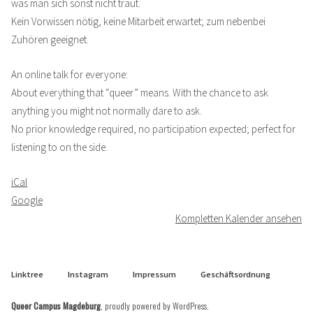
was man sich sonst nicht traut.
alles?
Kein Vorwissen nötig, keine Mitarbeit erwartet; zum nebenbei
Zuhören geeignet.
An online talk for everyone:
About everything that “queer” means. With the chance to ask
anything you might not normally dare to ask.
No prior knowledge required, no participation expected; perfect for
listening to on the side.
iCal
Google
Kompletten Kalender ansehen
Linktree
Instagram
Impressum
Geschäftsordnung
Queer Campus Magdeburg
,
proudly powered by WordPress
.