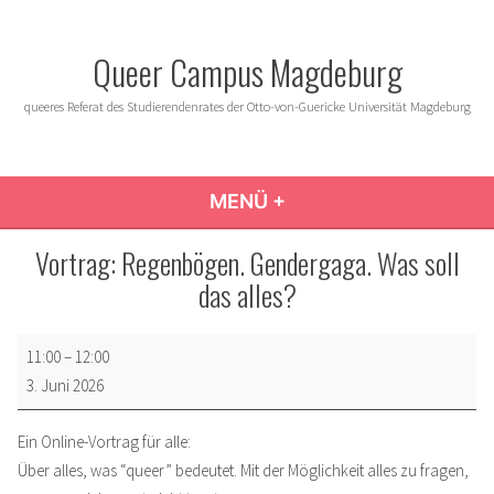
Zum
Inhalt
Queer Campus Magdeburg
springen
queeres Referat des Studierendenrates der Otto-von-Guericke Universität Magdeburg
MENÜ
+
AUFGEKLAPPT
ZUGEKLAPPT
Vortrag: Regenbögen. Gendergaga. Was soll
das alles?
Vortrag:
11:00
–
12:00
Regenbögen.
3. Juni 2026
Gendergaga.
Was
Ein Online-Vortrag für alle:
soll
Über alles, was “queer” bedeutet. Mit der Möglichkeit alles zu fragen,
das