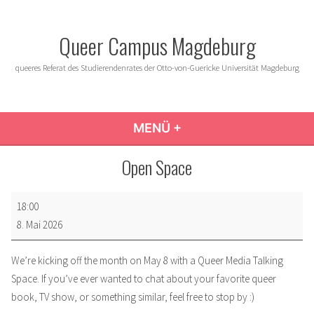
Zum
Inhalt
Queer Campus Magdeburg
springen
queeres Referat des Studierendenrates der Otto-von-Guericke Universität Magdeburg
MENÜ
+
AUFGEKLAPPT
ZUGEKLAPPT
Open Space
Open
18:00
Space
8. Mai 2026
We’re kicking off the month on May 8 with a Queer Media Talking
Space. If you’ve ever wanted to chat about your favorite queer
book, TV show, or something similar, feel free to stop by :)