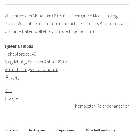
Wir starten den Monat am 08.05. mit einem Queer Media Talking
Space. Wenn ihr euch mal über euer liebstes queeres Buch oder Serie
o.ä. unterhalten wolltet, kommt doch gerne rum :)
Queer Campus
Hohepfortestr. 40
Magdeburg
,
Sachsen-Anhalt
39106
Veranstaltungsort anschauen
Queer
Karte
Campus
iCal
Google
Kompletten Kalender ansehen
Linktree
Instagram
Impressum
Geschäftsordnung