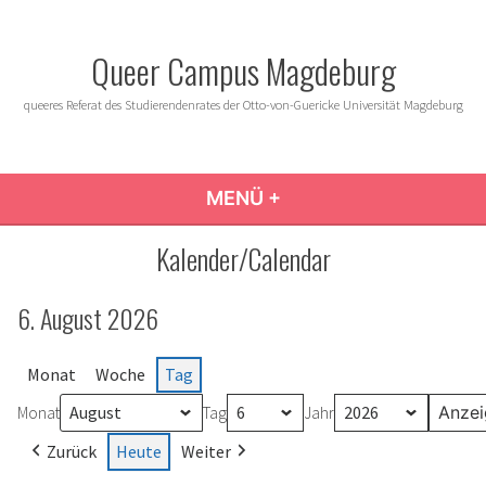
Zum
Inhalt
Queer Campus Magdeburg
springen
queeres Referat des Studierendenrates der Otto-von-Guericke Universität Magdeburg
MENÜ
+
AUFGEKLAPPT
ZUGEKLAPPT
Kalender/Calendar
6. August 2026
Monat
Woche
Tag
Monat
Tag
Jahr
Zurück
Heute
Weiter