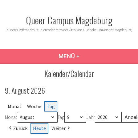
Zum
Inhalt
Queer Campus Magdeburg
springen
queeres Referat des Studierendenrates der Otto-von-Guericke Universität Magdeburg
MENÜ
+
AUFGEKLAPPT
ZUGEKLAPPT
Kalender/Calendar
9. August 2026
Monat
Woche
Tag
Monat
Tag
Jahr
Zurück
Heute
Weiter