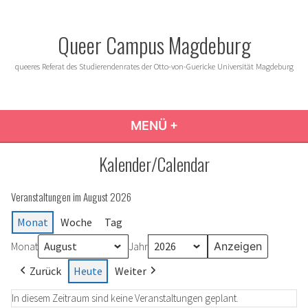
Zum
Inhalt
Queer Campus Magdeburg
springen
queeres Referat des Studierendenrates der Otto-von-Guericke Universität Magdeburg
MENÜ
+
AUFGEKLAPPT
ZUGEKLAPPT
Kalender/Calendar
Veranstaltungen im August 2026
Monat
Woche
Tag
Monat
Jahr
Zurück
Heute
Weiter
In diesem Zeitraum sind keine Veranstaltungen geplant.