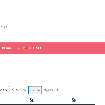
eburg
KONTAKT
DEUTSCH
Zurück
Heute
Weiter
ag
Sa.
Samstag
So.
Sonntag