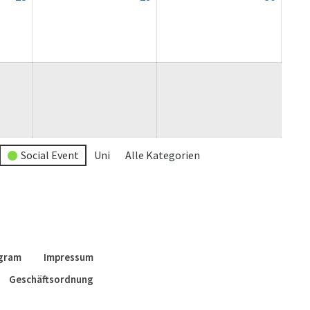
August
August
August
2026
2026
2026
Social Event
Uni
Alle Kategorien
agram
Impressum
Geschäftsordnung