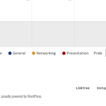
August
August
2026
2026
re
General
Networking
Presentation
Pride
Linktree
Inst
,
proudly powered by WordPress
.