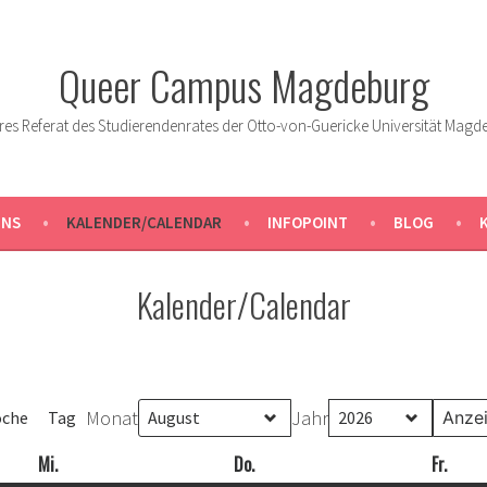
Queer Campus Magdeburg
res Referat des Studierendenrates der Otto-von-Guericke Universität Magd
UNS
KALENDER/CALENDAR
INFOPOINT
BLOG
Kalender/Calendar
Monat
Jahr
che
Tag
Mi.
Mittwoch
Do.
Donnerstag
Fr.
Freit