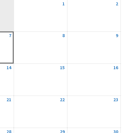
1
1.
2
2.
August
August
2026
2026
7
7.
8
8.
9
9.
August
August
August
2026
2026
2026
14
14.
15
15.
16
16.
August
August
August
2026
2026
2026
21
21.
22
22.
23
23.
August
August
August
2026
2026
2026
28
28.
29
29.
30
30.