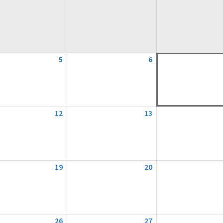
5
5.
6
6.
August
August
2026
2026
12
12.
13
13.
August
August
2026
2026
19
19.
20
20.
August
August
2026
2026
26
26.
27
27.