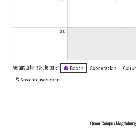
August
August
2026
2026
31
31.
August
2026
Veranstaltungskategorien
Booth
Cooperation
Cultu
Ansicht
ausdrucken
Queer Campus Magdeburg