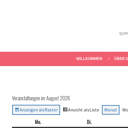
Zum
Inhalt
springen
quee
WILLKOMMEN
ÜBER 
Veranstaltungen im August 2026
Anzeigen als
Raster
Ansicht als
Liste
Monat
Wo
Mo.
Montag
Di.
Dienstag