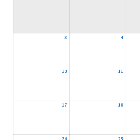
3
3.
4
4.
August
August
2026
2026
10
10.
11
11.
August
August
2026
2026
17
17.
18
18.
August
August
2026
2026
24
24.
25
25.