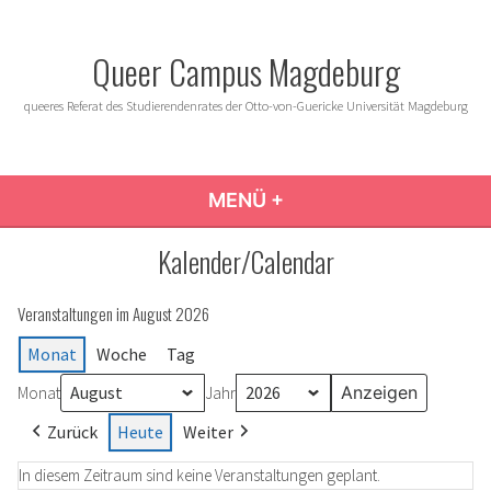
Zum
Inhalt
Queer Campus Magdeburg
springen
queeres Referat des Studierendenrates der Otto-von-Guericke Universität Magdeburg
MENÜ
+
AUFGEKLAPPT
ZUGEKLAPPT
Kalender/Calendar
Veranstaltungen im August 2026
Monat
Woche
Tag
Monat
Jahr
Zurück
Heute
Weiter
In diesem Zeitraum sind keine Veranstaltungen geplant.