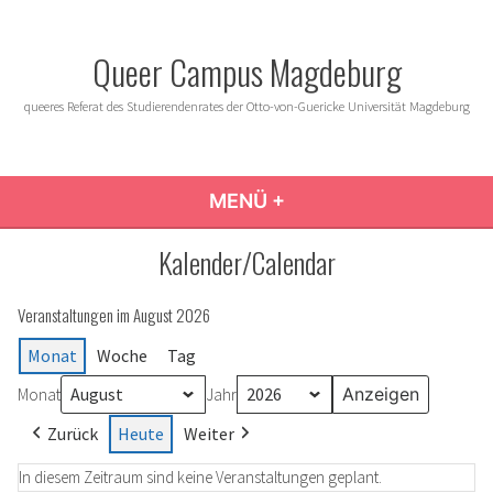
Zum
Inhalt
Queer Campus Magdeburg
springen
queeres Referat des Studierendenrates der Otto-von-Guericke Universität Magdeburg
MENÜ
+
AUFGEKLAPPT
ZUGEKLAPPT
Kalender/Calendar
Veranstaltungen im August 2026
Monat
Woche
Tag
Monat
Jahr
Zurück
Heute
Weiter
In diesem Zeitraum sind keine Veranstaltungen geplant.