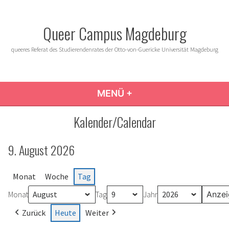
Zum
Inhalt
Queer Campus Magdeburg
springen
queeres Referat des Studierendenrates der Otto-von-Guericke Universität Magdeburg
MENÜ
+
AUFGEKLAPPT
ZUGEKLAPPT
Kalender/Calendar
9. August 2026
Monat
Woche
Tag
Monat
Tag
Jahr
Zurück
Heute
Weiter