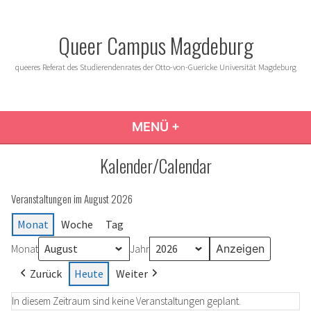
Zum
Inhalt
Queer Campus Magdeburg
springen
queeres Referat des Studierendenrates der Otto-von-Guericke Universität Magdeburg
MENÜ
+
AUFGEKLAPPT
ZUGEKLAPPT
Kalender/Calendar
Veranstaltungen im August 2026
Monat
Woche
Tag
Monat
Jahr
Zurück
Heute
Weiter
In diesem Zeitraum sind keine Veranstaltungen geplant.