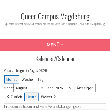
Zum
Inhalt
Queer Campus Magdeburg
springen
queeres Referat des Studierendenrates der Otto-von-Guericke Universität Magdeburg
MENÜ
+
AUFGEKLAPPT
ZUGEKLAPPT
Kalender/Calendar
Veranstaltungen im August 2026
Monat
Woche
Tag
Monat
Jahr
Zurück
Heute
Weiter
In diesem Zeitraum sind keine Veranstaltungen geplant.