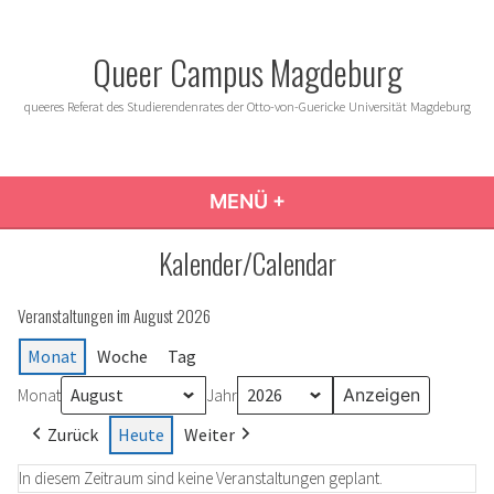
Zum
Inhalt
Queer Campus Magdeburg
springen
queeres Referat des Studierendenrates der Otto-von-Guericke Universität Magdeburg
MENÜ
+
AUFGEKLAPPT
ZUGEKLAPPT
Kalender/Calendar
Veranstaltungen im August 2026
Monat
Woche
Tag
Monat
Jahr
Zurück
Heute
Weiter
In diesem Zeitraum sind keine Veranstaltungen geplant.