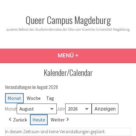
Zum
Inhalt
Queer Campus Magdeburg
springen
queeres Referat des Studierendenrates der Otto-von-Guericke Universität Magdeburg
MENÜ
+
AUFGEKLAPPT
ZUGEKLAPPT
Kalender/Calendar
Veranstaltungen im August 2026
Monat
Woche
Tag
Monat
Jahr
Zurück
Heute
Weiter
In diesem Zeitraum sind keine Veranstaltungen geplant.