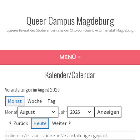
Zum
Inhalt
Queer Campus Magdeburg
springen
queeres Referat des Studierendenrates der Otto-von-Guericke Universität Magdeburg
MENÜ
+
AUFGEKLAPPT
ZUGEKLAPPT
Kalender/Calendar
Veranstaltungen im August 2026
Monat
Woche
Tag
Monat
Jahr
Zurück
Heute
Weiter
In diesem Zeitraum sind keine Veranstaltungen geplant.