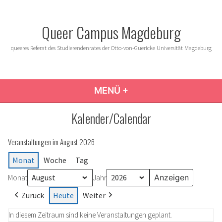
Zum
Inhalt
Queer Campus Magdeburg
springen
queeres Referat des Studierendenrates der Otto-von-Guericke Universität Magdeburg
MENÜ
+
AUFGEKLAPPT
ZUGEKLAPPT
Kalender/Calendar
Veranstaltungen im August 2026
Monat
Woche
Tag
Monat
Jahr
Zurück
Heute
Weiter
In diesem Zeitraum sind keine Veranstaltungen geplant.