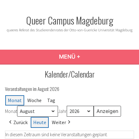
Zum
Inhalt
Queer Campus Magdeburg
springen
queeres Referat des Studierendenrates der Otto-von-Guericke Universität Magdeburg
MENÜ
+
AUFGEKLAPPT
ZUGEKLAPPT
Kalender/Calendar
Veranstaltungen im August 2026
Monat
Woche
Tag
Monat
Jahr
Zurück
Heute
Weiter
In diesem Zeitraum sind keine Veranstaltungen geplant.