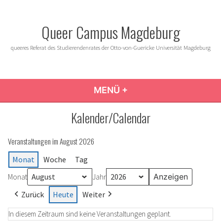
Zum
Inhalt
Queer Campus Magdeburg
springen
queeres Referat des Studierendenrates der Otto-von-Guericke Universität Magdeburg
MENÜ
+
AUFGEKLAPPT
ZUGEKLAPPT
Kalender/Calendar
Veranstaltungen im August 2026
Monat
Woche
Tag
Monat
Jahr
Zurück
Heute
Weiter
In diesem Zeitraum sind keine Veranstaltungen geplant.