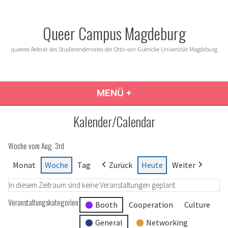
Zum
Inhalt
Queer Campus Magdeburg
springen
queeres Referat des Studierendenrates der Otto-von-Guericke Universität Magdeburg
MENÜ
+
AUFGEKLAPPT
ZUGEKLAPPT
Kalender/Calendar
Woche vom Aug. 3rd
Monat
Woche
Tag
Zurück
Heute
Weiter
In diesem Zeitraum sind keine Veranstaltungen geplant.
Veranstaltungskategorien
Booth
Cooperation
Culture
General
Networking