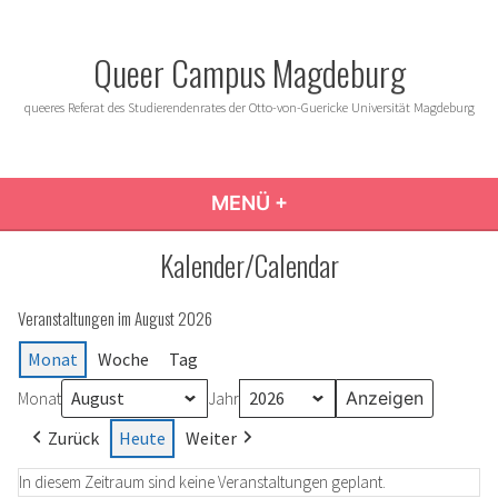
Zum
Inhalt
Queer Campus Magdeburg
springen
queeres Referat des Studierendenrates der Otto-von-Guericke Universität Magdeburg
MENÜ
+
AUFGEKLAPPT
ZUGEKLAPPT
Kalender/Calendar
Veranstaltungen im August 2026
Monat
Woche
Tag
Monat
Jahr
Zurück
Heute
Weiter
In diesem Zeitraum sind keine Veranstaltungen geplant.