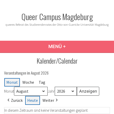
Zum
Inhalt
Queer Campus Magdeburg
springen
queeres Referat des Studierendenrates der Otto-von-Guericke Universität Magdeburg
MENÜ
+
AUFGEKLAPPT
ZUGEKLAPPT
Kalender/Calendar
Veranstaltungen im August 2026
Monat
Woche
Tag
Monat
Jahr
Zurück
Heute
Weiter
In diesem Zeitraum sind keine Veranstaltungen geplant.