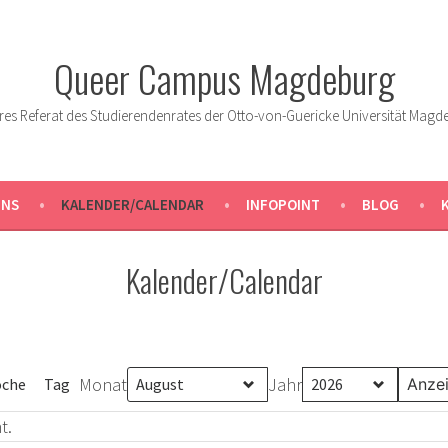
Queer Campus Magdeburg
res Referat des Studierendenrates der Otto-von-Guericke Universität Magd
UNS
KALENDER/CALENDAR
INFOPOINT
BLOG
Kalender/Calendar
Monat
Jahr
che
Tag
t.