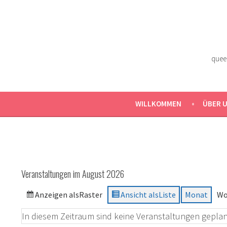
Zum
Inhalt
springen
quee
WILLKOMMEN
ÜBER 
Veranstaltungen im August 2026
Anzeigen als
Raster
Ansicht als
Liste
Monat
Wo
In diesem Zeitraum sind keine Veranstaltungen geplan