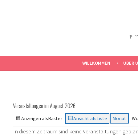
Zum
Inhalt
springen
quee
WILLKOMMEN
ÜBER 
Veranstaltungen im August 2026
Anzeigen als
Raster
Ansicht als
Liste
Monat
Wo
In diesem Zeitraum sind keine Veranstaltungen geplan