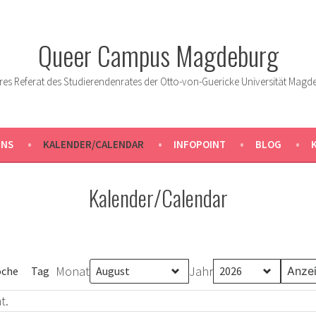
Queer Campus Magdeburg
res Referat des Studierendenrates der Otto-von-Guericke Universität Magd
UNS
KALENDER/CALENDAR
INFOPOINT
BLOG
Kalender/Calendar
Monat
Jahr
che
Tag
t.