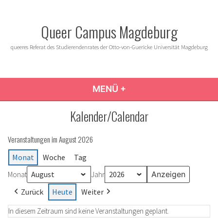
Zum
Inhalt
Queer Campus Magdeburg
springen
queeres Referat des Studierendenrates der Otto-von-Guericke Universität Magdeburg
MENÜ
+
AUFGEKLAPPT
ZUGEKLAPPT
Kalender/Calendar
Veranstaltungen im August 2026
Monat
Woche
Tag
Monat
Jahr
Zurück
Heute
Weiter
In diesem Zeitraum sind keine Veranstaltungen geplant.