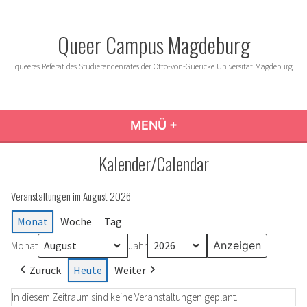
Zum
Inhalt
Queer Campus Magdeburg
springen
queeres Referat des Studierendenrates der Otto-von-Guericke Universität Magdeburg
MENÜ
+
AUFGEKLAPPT
ZUGEKLAPPT
Kalender/Calendar
Veranstaltungen im August 2026
Monat
Woche
Tag
Monat
Jahr
Zurück
Heute
Weiter
In diesem Zeitraum sind keine Veranstaltungen geplant.