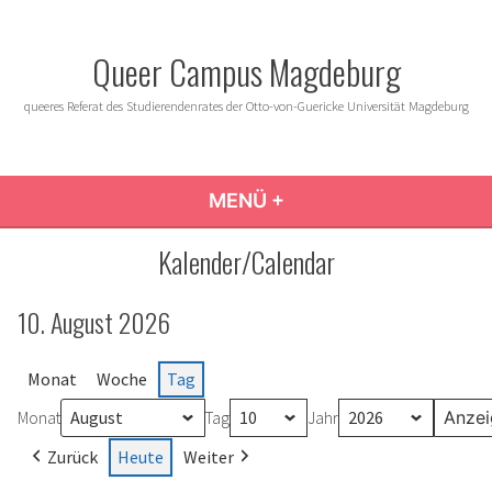
Zum
Inhalt
Queer Campus Magdeburg
springen
queeres Referat des Studierendenrates der Otto-von-Guericke Universität Magdeburg
MENÜ
+
AUFGEKLAPPT
ZUGEKLAPPT
Kalender/Calendar
10. August 2026
Monat
Woche
Tag
Monat
Tag
Jahr
Zurück
Heute
Weiter