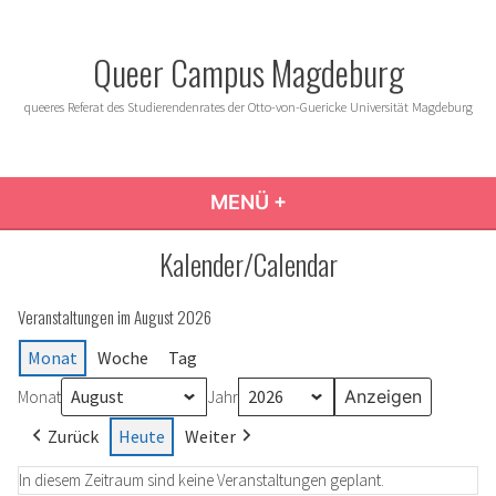
Zum
Inhalt
Queer Campus Magdeburg
springen
queeres Referat des Studierendenrates der Otto-von-Guericke Universität Magdeburg
MENÜ
+
AUFGEKLAPPT
ZUGEKLAPPT
Kalender/Calendar
Veranstaltungen im August 2026
Monat
Woche
Tag
Monat
Jahr
Zurück
Heute
Weiter
In diesem Zeitraum sind keine Veranstaltungen geplant.