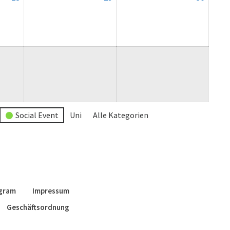
August
August
August
2026
2026
2026
Social Event
Uni
Alle Kategorien
agram
Impressum
Geschäftsordnung