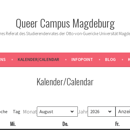
Queer Campus Magdeburg
res Referat des Studierendenrates der Otto-von-Guericke Universität Magd
UNS
KALENDER/CALENDAR
INFOPOINT
BLOG
Kalender/Calendar
Monat
Jahr
che
Tag
Mi.
Mittwoch
Do.
Donnerstag
Fr.
Freit