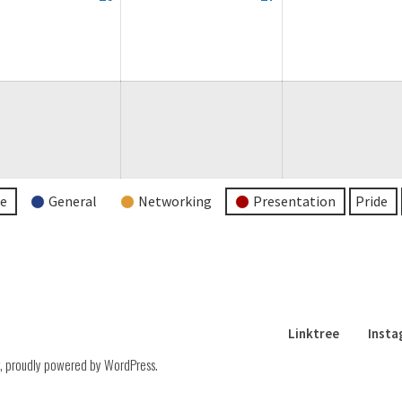
August
August
2026
2026
re
General
Networking
Presentation
Pride
Linktree
Inst
,
proudly powered by WordPress
.