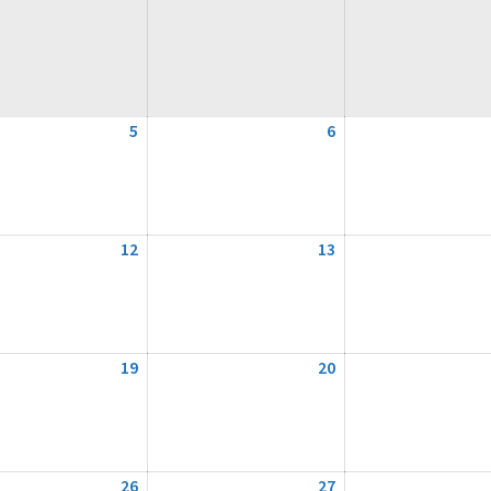
5
5.
6
6.
August
August
2026
2026
12
12.
13
13.
August
August
2026
2026
19
19.
20
20.
August
August
2026
2026
26
26.
27
27.