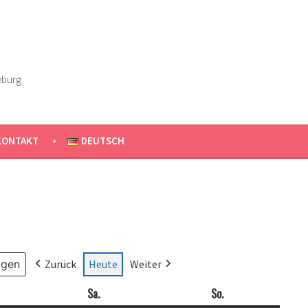
eburg
KONTAKT
DEUTSCH
Zurück
Heute
Weiter
ag
Sa.
Samstag
So.
Sonntag