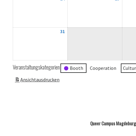
August
August
2026
2026
31
31.
August
2026
Veranstaltungskategorien
Booth
Cooperation
Cultu
Ansicht
ausdrucken
Queer Campus Magdeburg