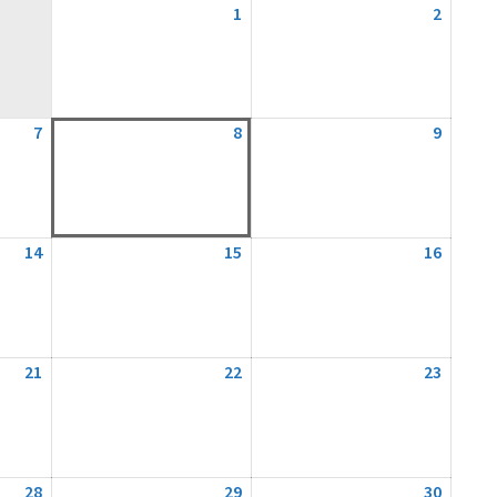
1
1.
2
2.
August
August
2026
2026
7
7.
8
8.
9
9.
August
August
August
2026
2026
2026
14
14.
15
15.
16
16.
August
August
August
2026
2026
2026
21
21.
22
22.
23
23.
August
August
August
2026
2026
2026
28
28.
29
29.
30
30.