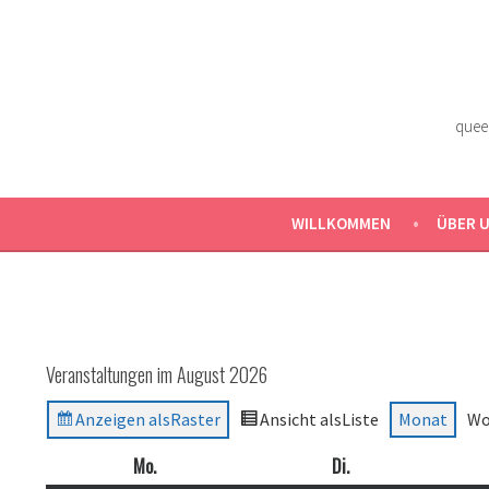
Zum
Inhalt
springen
quee
WILLKOMMEN
ÜBER 
Veranstaltungen im August 2026
Anzeigen als
Raster
Ansicht als
Liste
Monat
Wo
Mo.
Montag
Di.
Dienstag