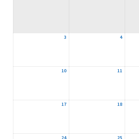
3
3.
4
4.
August
August
2026
2026
10
10.
11
11.
August
August
2026
2026
17
17.
18
18.
August
August
2026
2026
24
24.
25
25.