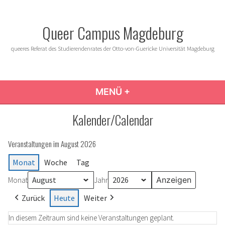
Zum
Inhalt
Queer Campus Magdeburg
springen
queeres Referat des Studierendenrates der Otto-von-Guericke Universität Magdeburg
MENÜ
+
AUFGEKLAPPT
ZUGEKLAPPT
Kalender/Calendar
Veranstaltungen im August 2026
Monat
Woche
Tag
Monat
Jahr
Zurück
Heute
Weiter
In diesem Zeitraum sind keine Veranstaltungen geplant.