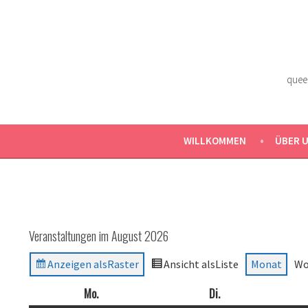
Zum
Inhalt
springen
quee
WILLKOMMEN
ÜBER 
Veranstaltungen im August 2026
Anzeigen als
Raster
Ansicht als
Liste
Monat
Wo
Mo.
Montag
Di.
Dienstag