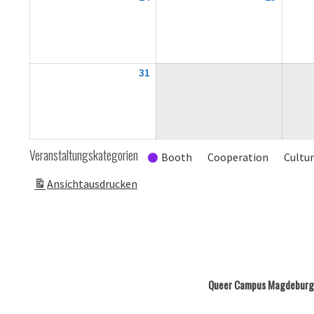
August
August
2026
2026
31
31.
August
2026
Veranstaltungskategorien
Booth
Cooperation
Cultu
Ansicht
ausdrucken
Queer Campus Magdeburg