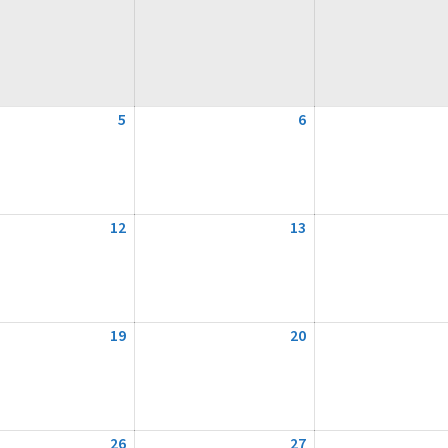
5
5.
6
6.
August
August
2026
2026
12
12.
13
13.
August
August
2026
2026
19
19.
20
20.
August
August
2026
2026
26
26.
27
27.