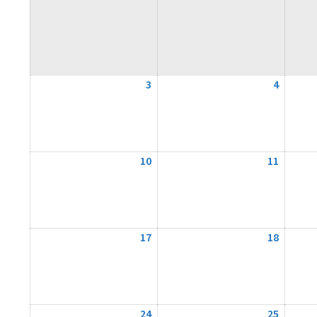
3
3.
4
4.
August
August
2026
2026
10
10.
11
11.
August
August
2026
2026
17
17.
18
18.
August
August
2026
2026
24
24.
25
25.