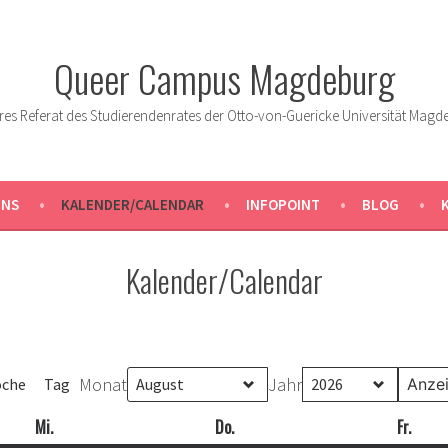
Queer Campus Magdeburg
res Referat des Studierendenrates der Otto-von-Guericke Universität Magd
UNS
KALENDER/CALENDAR
INFOPOINT
BLOG
Kalender/Calendar
Monat
Jahr
che
Tag
Mi.
Mittwoch
Do.
Donnerstag
Fr.
Freit