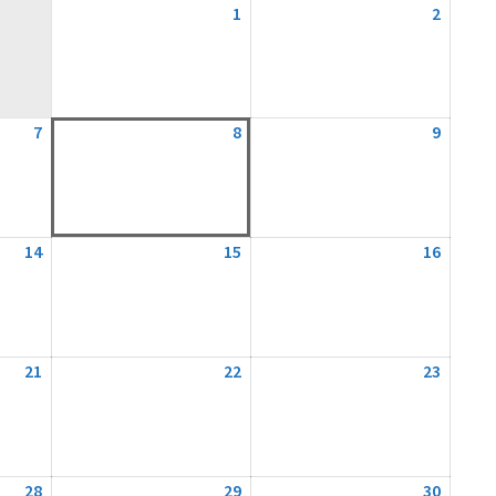
1
1.
2
2.
August
August
2026
2026
7
7.
8
8.
9
9.
August
August
August
2026
2026
2026
14
14.
15
15.
16
16.
August
August
August
2026
2026
2026
21
21.
22
22.
23
23.
August
August
August
2026
2026
2026
28
28.
29
29.
30
30.