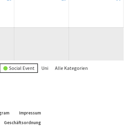
August
August
August
2026
2026
2026
Social Event
Uni
Alle Kategorien
agram
Impressum
Geschäftsordnung