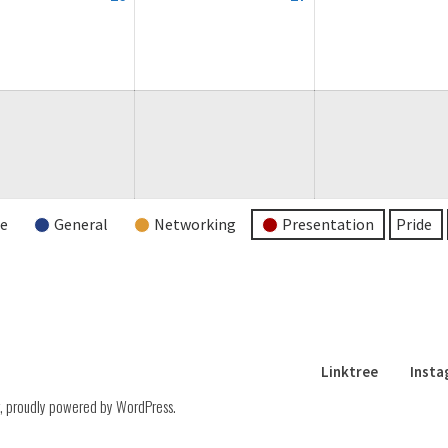
August
August
2026
2026
re
General
Networking
Presentation
Pride
Linktree
Inst
,
proudly powered by WordPress
.