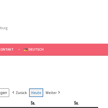
eburg
KONTAKT
DEUTSCH
Zurück
Heute
Weiter
ag
Sa.
Samstag
So.
Sonntag