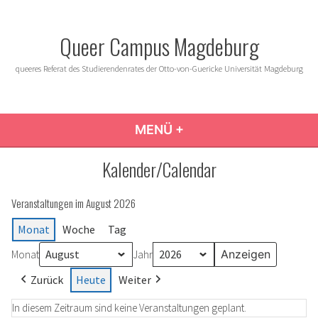
Zum
Inhalt
Queer Campus Magdeburg
springen
queeres Referat des Studierendenrates der Otto-von-Guericke Universität Magdeburg
MENÜ
+
AUFGEKLAPPT
ZUGEKLAPPT
Kalender/Calendar
Veranstaltungen im August 2026
Monat
Woche
Tag
Monat
Jahr
Zurück
Heute
Weiter
In diesem Zeitraum sind keine Veranstaltungen geplant.