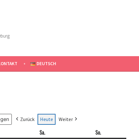
eburg
KONTAKT
DEUTSCH
Zurück
Heute
Weiter
ag
Sa.
Samstag
So.
Sonntag