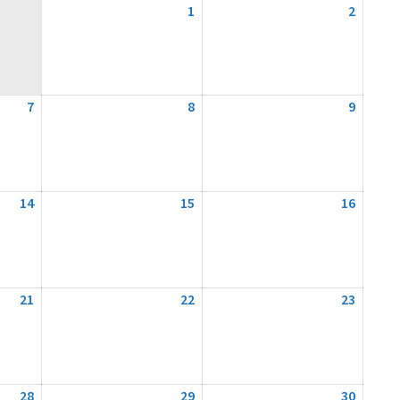
1
1.
2
2.
August
August
2026
2026
7
7.
8
8.
9
9.
August
August
August
2026
2026
2026
14
14.
15
15.
16
16.
August
August
August
2026
2026
2026
21
21.
22
22.
23
23.
August
August
August
2026
2026
2026
28
28.
29
29.
30
30.