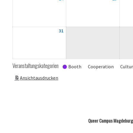
August
August
2026
2026
31
31.
August
2026
Veranstaltungskategorien
Booth
Cooperation
Cultu
Ansicht
ausdrucken
Queer Campus Magdeburg