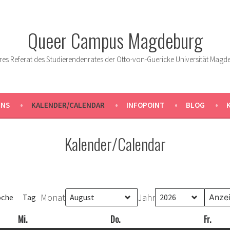
Queer Campus Magdeburg
res Referat des Studierendenrates der Otto-von-Guericke Universität Magd
UNS
KALENDER/CALENDAR
INFOPOINT
BLOG
Kalender/Calendar
Monat
Jahr
che
Tag
Mi.
Mittwoch
Do.
Donnerstag
Fr.
Freit