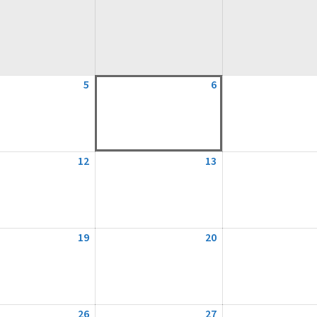
5
5.
6
6.
August
August
2026
2026
12
12.
13
13.
August
August
2026
2026
19
19.
20
20.
August
August
2026
2026
26
26.
27
27.