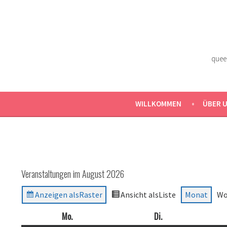
Zum
Inhalt
springen
quee
WILLKOMMEN
ÜBER 
Veranstaltungen im August 2026
Anzeigen als
Raster
Ansicht als
Liste
Monat
Wo
Mo.
Montag
Di.
Dienstag