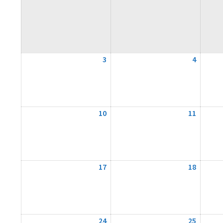
3
3.
4
4.
August
August
2026
2026
10
10.
11
11.
August
August
2026
2026
17
17.
18
18.
August
August
2026
2026
24
24.
25
25.