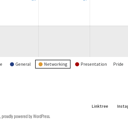
August
August
2026
2026
re
General
Networking
Presentation
Pride
Linktree
Inst
,
proudly powered by WordPress
.