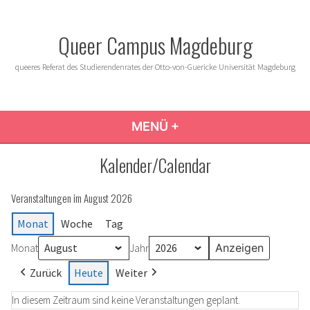
Zum
Inhalt
Queer Campus Magdeburg
springen
queeres Referat des Studierendenrates der Otto-von-Guericke Universität Magdeburg
MENÜ
+
AUFGEKLAPPT
ZUGEKLAPPT
Kalender/Calendar
Veranstaltungen im August 2026
Monat
Woche
Tag
Monat
Jahr
Zurück
Heute
Weiter
In diesem Zeitraum sind keine Veranstaltungen geplant.