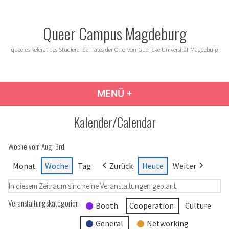
Zum
Inhalt
Queer Campus Magdeburg
springen
queeres Referat des Studierendenrates der Otto-von-Guericke Universität Magdeburg
MENÜ
+
AUFGEKLAPPT
ZUGEKLAPPT
Kalender/Calendar
Woche vom Aug. 3rd
Monat
Woche
Tag
Zurück
Heute
Weiter
In diesem Zeitraum sind keine Veranstaltungen geplant.
Veranstaltungskategorien
Booth
Cooperation
Culture
General
Networking