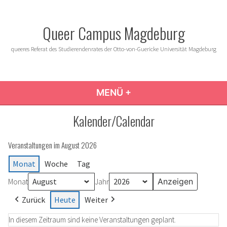
Zum
Inhalt
Queer Campus Magdeburg
springen
queeres Referat des Studierendenrates der Otto-von-Guericke Universität Magdeburg
MENÜ
+
AUFGEKLAPPT
ZUGEKLAPPT
Kalender/Calendar
Veranstaltungen im August 2026
Monat
Woche
Tag
Monat
Jahr
Zurück
Heute
Weiter
In diesem Zeitraum sind keine Veranstaltungen geplant.